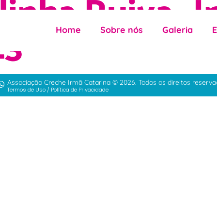
inha Ruiva- In
23
Home
Sobre nós
Galeria
Associação Creche Irmã Catarina © 2026. Todos os direitos reserva
Termos de Uso
/
Política de Privacidade