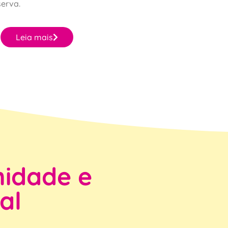
serva.
Leia mais
idade e
al