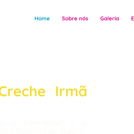
Home
Sobre nós
Galeria
Creche Irmã
o o bem-estar e o
s e famílias de Bauru.