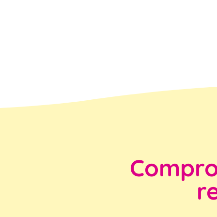
Compro
r