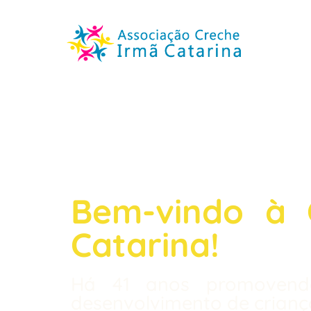
Bem-vindo à 
Catarina!
Há 41 anos promovend
desenvolvimento de criança