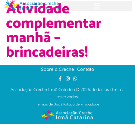
Atividade
complementar
manhã –
brincadeiras!
Sobre a Creche
Contato
Associação Creche Irmã Catarina © 2026. Todos os direitos
reservados.
Termos de Uso
/
Política de Privacidade