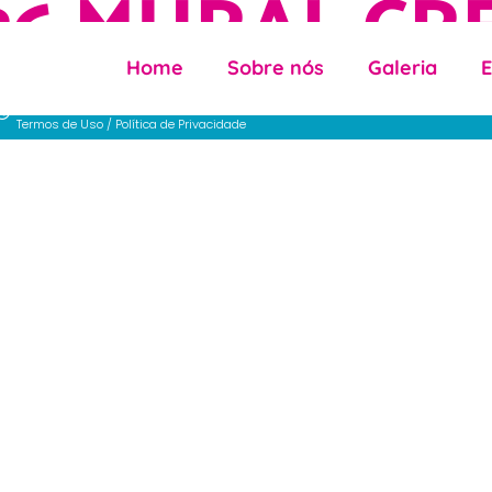
26 MURAL CR
Home
Sobre nós
Galeria
Associação Creche Irmã Catarina © 2026. Todos os direitos reserva
Termos de Uso
/
Política de Privacidade